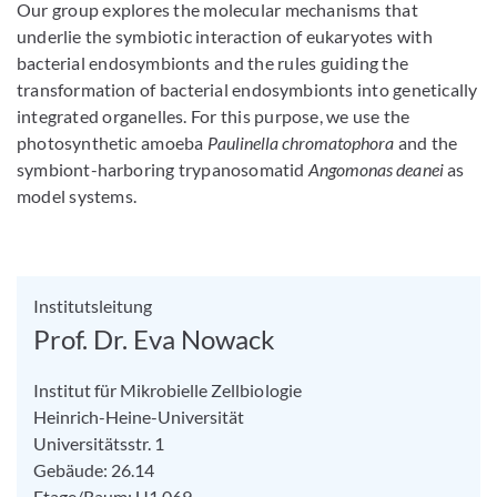
Our group explores the molecular mechanisms that
underlie the symbiotic interaction of eukaryotes with
bacterial endosymbionts and the rules guiding the
transformation of bacterial endosymbionts into genetically
integrated organelles. For this purpose, we use the
photosynthetic amoeba
Paulinella chromatophora
and the
symbiont-harboring trypanosomatid
Angomonas deanei
as
model systems.
Institutsleitung
Prof. Dr. Eva Nowack
Institut für Mikrobielle Zellbiologie
Heinrich-Heine-Universität
Universitätsstr. 1
Gebäude: 26.14
Etage/Raum: U1.069