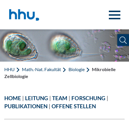
Zum Inhalt springen
Zur Suche springen
HHU
Math.-Nat. Fakultät
Biologie
Mikrobielle
Zellbiologie
HOME
|
LEITUNG
|
TEAM
|
FORSCHUNG
|
PUBLIKATIONEN
|
OFFENE STELLEN